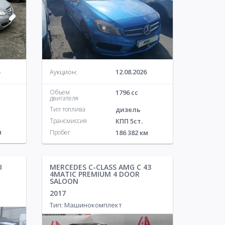
Аукцион:
12.08.2026
Объем
1796 cc
двигателя
Тип топлива
дизель
Трансмиссия
КПП 5ст.
м
Пробег
186 382 км
I
MERCEDES C-CLASS AMG C 43
4MATIC PREMIUM 4 DOOR
SALOON
2017
Тип: Машинокомплект