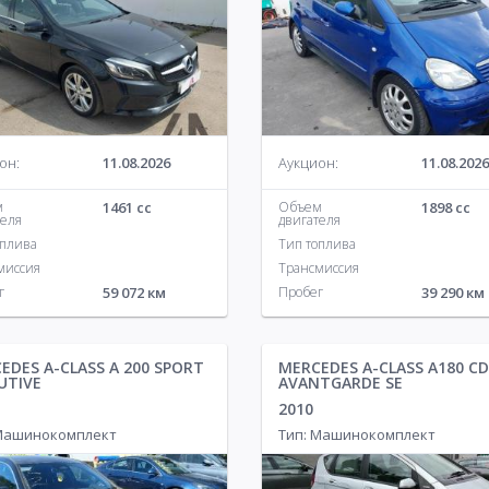
он:
11.08.2026
Аукцион:
11.08.2026
м
1461 cc
Объем
1898 cc
теля
двигателя
оплива
Тип топлива
миссия
Трансмиссия
г
59 072 км
Пробег
39 290 км
EDES A-CLASS A 200 SPORT
MERCEDES A-CLASS A180 CD
UTIVE
AVANTGARDE SE
2010
 Машинокомплект
Тип: Машинокомплект