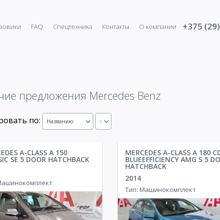
+375 (29
зовики
FAQ
Спецтехника
Контакты
О компании
N
Hyundai
3
34
Lexus
Mercedes Benz
453
Mazda
5
1
Renault
Seat
34
2
10
Infiniti
2
Lincoln
144
Mercedes Benz
69
Saab
1
Skoda
45
6
Iveco
12
Maserati
Mini
21
1
Saturn
13
Ssang Yong
чие предложения Mercedes Benz
1725
Jaguar
6
Mazda
367
Mitsubishi
13
Seat
24
Subaru
9
19
Jeep
4
Mercedes Benz
Nissan
555
45
Skoda
26
Suzuki
10
ровать по:
Названию
↑
1116
KIA
50
MG
6
Opel
36
Smart
5
Toyota
26
221
Land Rover
41
Mini
80
Peugeot
53
Subaru
382
Volkswage
EDES A-CLASS A 150
MERCEDES A-CLASS A 180 C
SIC SE 5 DOOR HATCHBACK
BLUEEFFICIENCY AMG S 5 D
1
Lexus
4
Mitsubishi
Porsche
171
5
Suzuki
18
Volvo
18
HATCHBACK
MAN
6
Nissan
1780
Renault
36
Tesla
162
2014
 Машинокомплект
Тип: Машинокомплект
56
Opel
122
Toyota
2569
2
Peugeot
54
Volkswagen
505