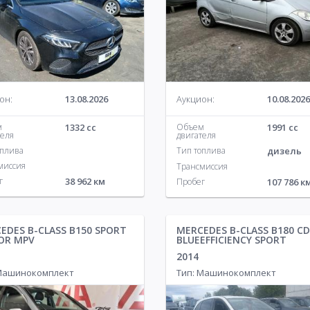
он:
13.08.2026
Аукцион:
10.08.2026
м
1332 cc
Объем
1991 cc
теля
двигателя
оплива
Тип топлива
дизель
миссия
Трансмиссия
г
38 962 км
Пробег
107 786 к
EDES B-CLASS B150 SPORT
MERCEDES B-CLASS B180 CD
OR MPV
BLUEEFFICIENCY SPORT
2014
 Машинокомплект
Тип: Машинокомплект