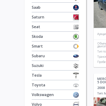
Saab
Saturn
Seat
Аукци
Skoda
Объе
Smart
двига
Тип т
Subaru
Транс
Пробе
Suzuki
Tesla
MERC
5 DO
Toyota
2008
Тип:
Volkswagen
Volvo