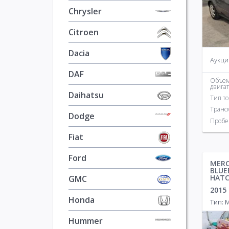
Daihatsu
1
KIA
876
Chrysler
Dodge
686
Land Ro
Citroen
Dacia
Аукци
DAF
Объе
двига
Daihatsu
Тип т
Транс
Dodge
Пробе
Fiat
Ford
MERC
BLUE
HAT
GMC
2015
Honda
Тип:
Hummer