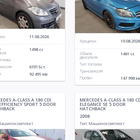
Pontiac
29
Volvo
125
ver
144
Porsche
55
он:
11.08.2026
Аукцион:
10.08.2026
м
1498 cc
теля
Объем
1461 cc
двигателя
оплива
Тип топлива
миссия
КПП 5ст.
Трансмиссия
г
92 491 км
Пробег
147 998 к
EDES A-CLASS A 180 CDI
MERCEDES A-CLASS A 180 C
EFFICIENCY SPORT 5 DOOR
ELEGANCE SE 5 DOOR
CHBACK
HATCHBACK
2008
 Машинокомплект
Тип: Машинокомплект