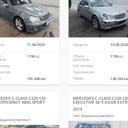
он:
11.08.2026
Аукцион:
10.08.2026
м
1796 cc
Объем
1796 cc
теля
двигателя
оплива
Тип топлива
миссия
Трансмиссия
г
185 448 км
Пробег
148 264 к
EDES C-CLASS C220 CDI
MERCEDES C-CLASS C220 CD
EFFICIENCY AMG SPORT
EXECUTIVE SE 5 DOOR ESTA
2014
Тип: Машинокомплект
 Машинокомплект