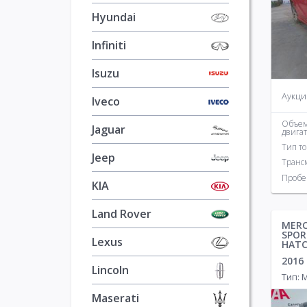
Hyundai
Infiniti
Isuzu
Аукци
Iveco
Объе
Jaguar
двига
Тип т
Jeep
Транс
Пробе
KIA
Land Rover
MERC
SPOR
Lexus
HAT
2016
Lincoln
Тип:
Maserati