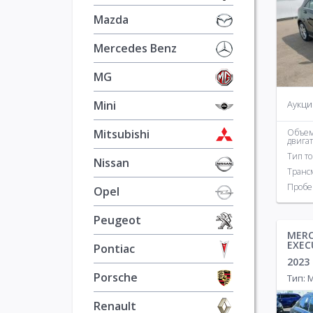
Mazda
Mercedes Benz
MG
Аукци
Mini
Mitsubishi
Объе
двига
Тип т
Nissan
Транс
Пробе
Opel
Peugeot
MERC
EXEC
Pontiac
2023
Porsche
Тип:
Renault