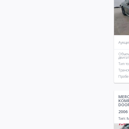
Аукци
Объе
двига
Тип т
Транс
Пробе
MERC
KOMP
DOO
2006
Тип: