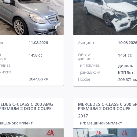
он:
11.08.2026
Аукцион:
10.08.2026
м
1498 cc
Объем
1461 cc
теля
двигателя
оплива
Тип топлива
дизель
миссия
Трансмиссия
КПП 5ст.
г
204 988 км
Пробег
209 671 к
EDES C-CLASS C 200 AMG
MERCEDES C-CLASS C 200 S
 PREMIUM 2 DOOR COUPE
PREMIUM 2 DOOR COUPE
2017
 Машинокомплект
Тип: Машинокомплект