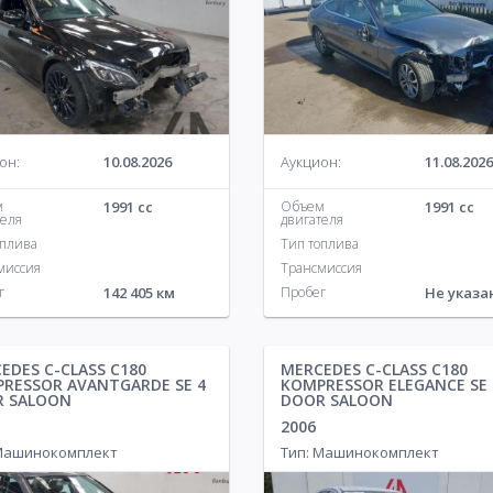
он:
10.08.2026
Аукцион:
11.08.2026
м
1991 cc
Объем
1991 cc
теля
двигателя
оплива
Тип топлива
миссия
Трансмиссия
г
142 405 км
Пробег
Не указа
EDES C-CLASS C180
MERCEDES C-CLASS C180
RESSOR AVANTGARDE SE 4
KOMPRESSOR ELEGANCE SE 
R SALOON
DOOR SALOON
2006
 Машинокомплект
Тип: Машинокомплект