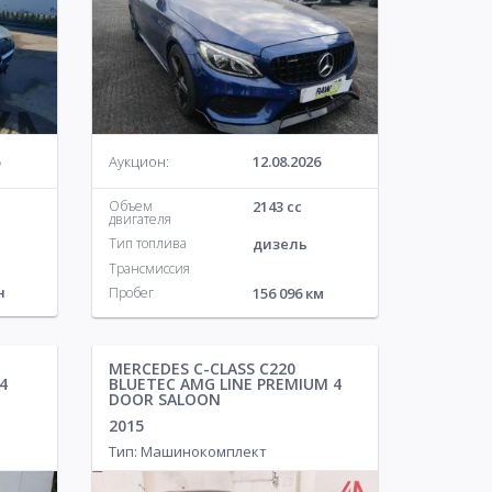
Аукцион:
12.08.2026
Объем
2143 cc
двигателя
Тип топлива
дизель
Трансмиссия
н
Пробег
156 096 км
MERCEDES C-CLASS C220
4
BLUETEC AMG LINE PREMIUM 4
DOOR SALOON
2015
Тип: Машинокомплект