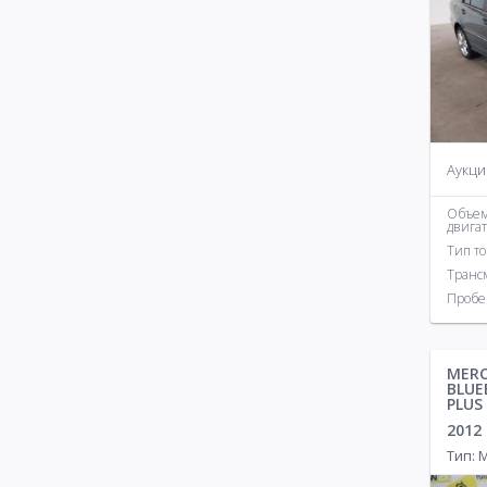
Аукци
Объе
двига
Тип т
Транс
Пробе
MERC
BLUE
PLUS
2012
Тип: