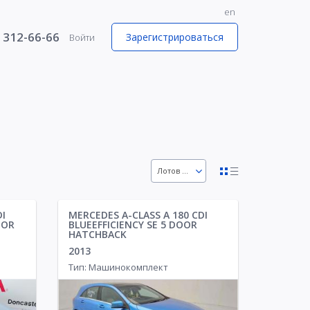
en
) 312-66-66
Зарегистрироваться
Войти
1
Лотов 36
n
63
DI
MERCEDES A-CLASS A 180 CDI
OOR
BLUEEFFICIENCY SE 5 DOOR
HATCHBACK
2013
Тип: Машинокомплект