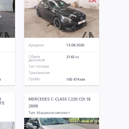
Аукцион:
13.08.2026
Объем
2143 cc
двигателя
Тип топлива
Трансмиссия
м
Пробег
165 474 км
I
MERCEDES C-CLASS C220 CDI SE
TE
2008
Тип: Машинокомплект