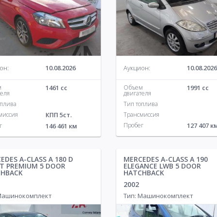
он:
10.08.2026
Аукцион:
10.08.2026
м
1461 cc
Объем
1991 cc
теля
двигателя
оплива
Тип топлива
миссия
КПП 5ст.
Трансмиссия
Пробег
127 407 к
г
146 461 км
EDES A-CLASS A 180 D
MERCEDES A-CLASS A 190
T PREMIUM 5 DOOR
ELEGANCE LWB 5 DOOR
CHBACK
HATCHBACK
2002
 Машинокомплект
Тип: Машинокомплект