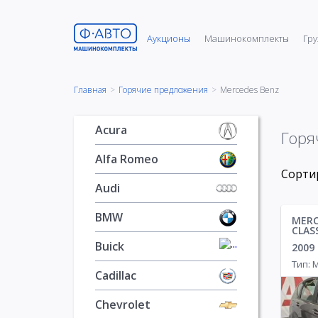
Аукционы
Машинокомплекты
Гру
Acura
198
Audi
47
Fiat
42
MA
Alfa Romeo
BMW
17
66
Ford
29
Главная
>
Горячие предложения
>
Mercedes Benz
Audi
300
Chevrolet
4
GMC
57
Acura
Горя
BMW
521
Chrysler
1
Honda
Alfa Romeo
Buick
269
Citroen
43
Hummer
Сорти
Cadillac
294
Dodge
4
Hyundai
Audi
Chevrolet
2263
Fiat
11
Infiniti
BMW
MERC
CLAS
Chrysler
256
Ford
77
Isuzu
1
Buick
2009
Citroen
38
Honda
13
Iveco
2
Тип:
Cadillac
Dacia
11
Jaguar
Chevrolet
DAF
1
Jeep
70