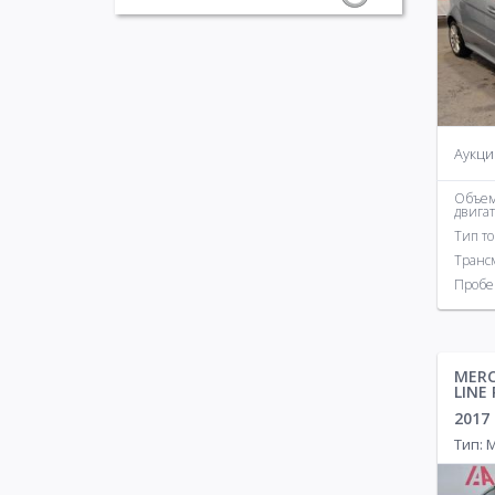
Аукци
Объе
двига
Тип т
Транс
Пробе
MERC
LINE
2017
Тип: