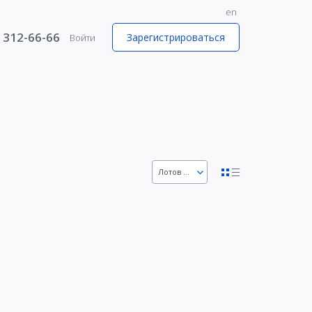
en
) 312-66-66
Зарегистрироваться
Войти
1
Лотов 36
n
63