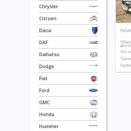
Daihatsu
1
Land Ro
Chrysler
Dodge
593
Lexus
3
Citroen
Fiat
48
Lincoln
Dacia
Аукци
DAF
Объе
двига
Тип т
Daihatsu
Транс
Пробе
Dodge
Fiat
Ford
GMC
Honda
Hummer