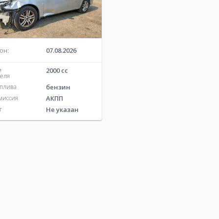
ver
112
Porsche
46
87
Renault
47
118
Saab
1
он:
07.08.2026
м
2000 cc
теля
оплива
бензин
миссия
АКПП
г
Не указан