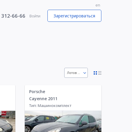
en
) 312-66-66
Зарегистрироваться
Войти
1
Лотов 36
n
63
Porsche
Cayenne 2011
Тип: Машинокомплект