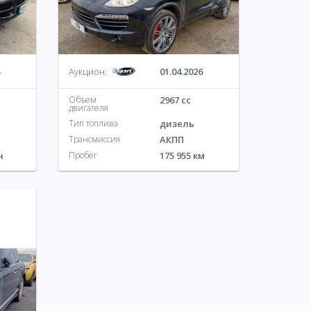
Аукцион:
01.04.2026
Объем
2967 cc
двигателя
Тип топлива
дизель
Трансмиссия
АКПП
н
Пробег
175 955 км